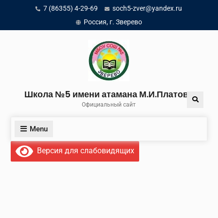
Skip
7 (86355) 4-29-69
soch5-zver@yandex.ru
to
Россия, г. Зверево
content
Школа №5 имени атамана М.И.Платова
Search
Официальный сайт
Menu
Версия для слабовидящих