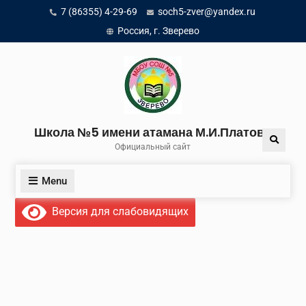
Skip
7 (86355) 4-29-69
soch5-zver@yandex.ru
to
Россия, г. Зверево
content
Школа №5 имени атамана М.И.Платова
Search
Официальный сайт
Menu
Версия для слабовидящих