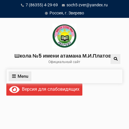
Skip
7 (86355) 4-29-69
soch5-zver@yandex.ru
to
Россия, г. Зверево
content
Школа №5 имени атамана М.И.Платова
Search
Официальный сайт
Menu
Версия для слабовидящих