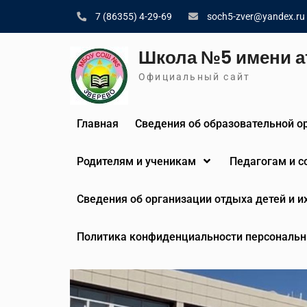
Skip
7 (86355) 4-29-69
soch5-zver@yandex.ru
to
content
Школа №5 имени а
Официальный сайт
Главная
Сведения об образовательной о
Родителям и ученикам
Педагогам и 
Сведения об организации отдыха детей и и
Политика конфиденциальности персональн