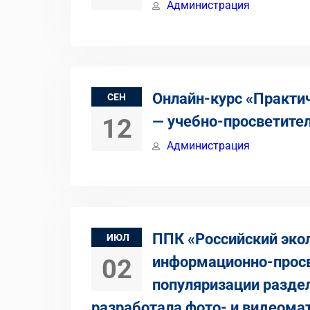
Администрация
Онлайн-курс «Практи
СЕН
— учебно-просветител
12
Администрация
ППК «Российский экол
ИЮЛ
информационно-просв
02
популяризации раздел
разработала фото- и видеомат