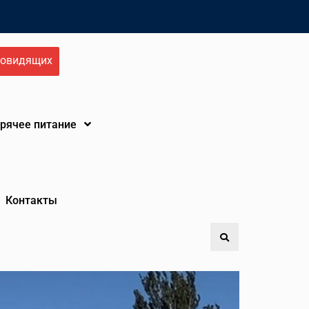
бовидящих
орячее питание
Контакты
Search