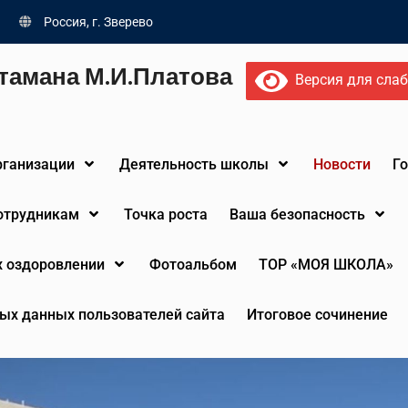
Россия, г. Зверево
тамана М.И.Платова
Версия для сла
рганизации
Деятельность школы
Новости
Г
сотрудникам
Точка роста
Ваша безопасность
х оздоровлении
Фотоальбом
ТОР «МОЯ ШКОЛА»
ых данных пользователей сайта
Итоговое сочинение