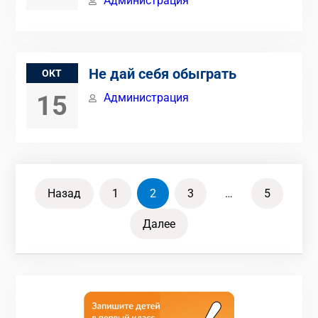
Администрация
Не дай себя обыграть
ОКТ
15
Администрация
Пагинация
Назад
1
2
3
…
5
записей
Далее