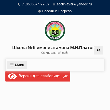
Skip
7 (86355) 4-29-69
soch5-zver@yandex.ru
to
Россия, г. Зверево
content
Школа №5 имени атамана М.И.Платова
Search
Официальный сайт
Menu
Версия для слабовидящих