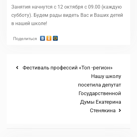
Занятия начнутся с 12 октября с 09.00 (каждую
субботу). Будем рады видеть Вас и Ваших детей
в нашей школе!
Поделиться
Навигация
Previous
Фестиваль профессий «Топ -регион»
post:
Next
Нашу школу
по
post:
посетила депутат
записям
Государственной
Думы Екатерина
Стенякина