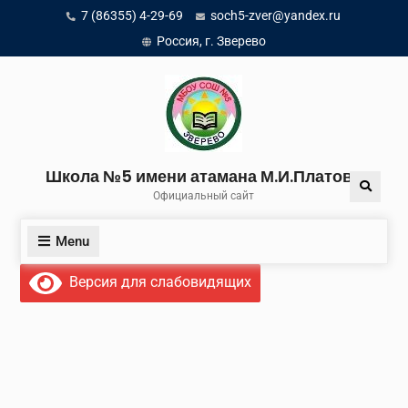
Skip
7 (86355) 4-29-69
soch5-zver@yandex.ru
to
Россия, г. Зверево
content
Школа №5 имени атамана М.И.Платова
Search
Официальный сайт
Menu
Версия для слабовидящих