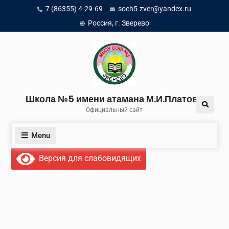
Skip
7 (86355) 4-29-69
soch5-zver@yandex.ru
to
Россия, г. Зверево
content
Школа №5 имени атамана М.И.Платова
Search
Официальный сайт
Menu
Версия для слабовидящих