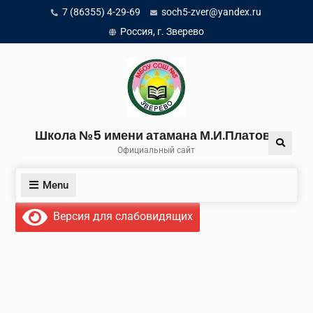
Skip
7 (86355) 4-29-69
soch5-zver@yandex.ru
to
Россия, г. Зверево
content
Школа №5 имени атамана М.И.Платова
Search
Официальный сайт
Menu
Версия для слабовидящих