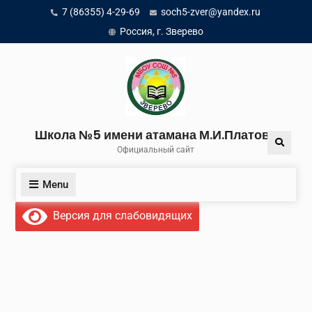
Skip
7 (86355) 4-29-69
soch5-zver@yandex.ru
to
Россия, г. Зверево
content
Школа №5 имени атамана М.И.Платова
Search
Официальный сайт
Menu
Версия для слабовидящих