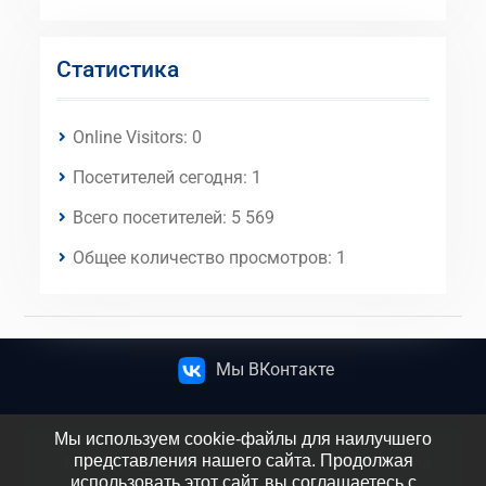
Статистика
Online Visitors:
0
Посетителей сегодня:
1
Всего посетителей:
5 569
Общее количество просмотров:
1
Мы ВКонтакте
Мы используем cookie-файлы для наилучшего
представления нашего сайта. Продолжая
МБОУ СОШ №5 имени атамана М.И. Платова
использовать этот сайт, вы соглашаетесь с