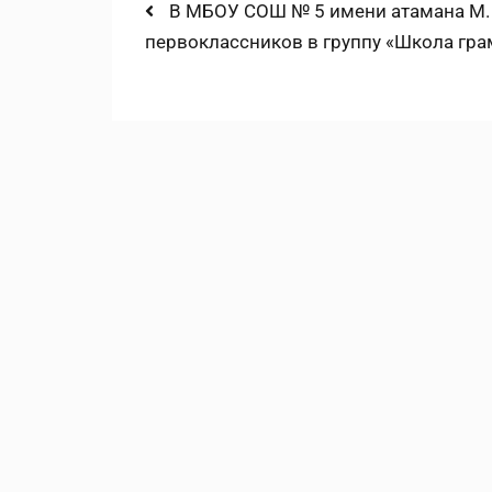
Навигация
Previous
В МБОУ СОШ № 5 имени атамана М. И
post:
первоклассников в группу «Школа гра
по
записям