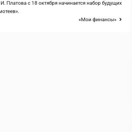
. Платова с 18 октября начинается набор будущих
мотеев».
Next
«Мои финансы»
post: