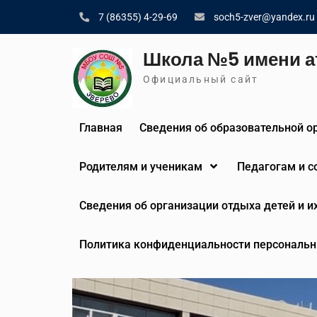
Skip
7 (86355) 4-29-69
soch5-zver@yandex.ru
to
content
Школа №5 имени а
Официальный сайт
Главная
Сведения об образовательной о
Родителям и ученикам
Педагогам и 
Сведения об организации отдыха детей и и
Политика конфиденциальности персональн