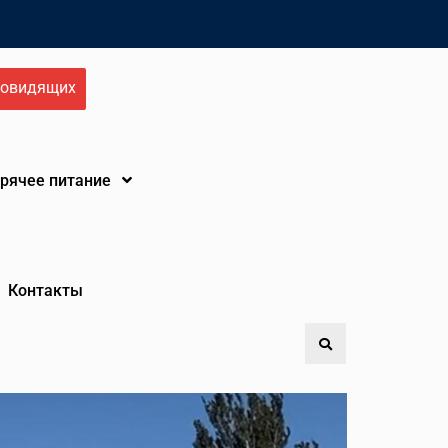
бовидящих
орячее питание
Контакты
Search