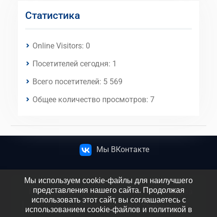
Статистика
Online Visitors:
0
Посетителей сегодня:
1
Всего посетителей:
5 569
Общее количество просмотров:
7
Мы ВКонтакте
Мы используем cookie-файлы для наилучшего
представления нашего сайта. Продолжая
МБОУ СОШ №5 имени атамана М.И. Платова
использовать этот сайт, вы соглашаетесь с
Education Soul by
WEN Themes
использованием cookie-файлов и политикой в