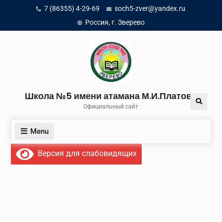
Skip
7 (86355) 4-29-69
soch5-zver@yandex.ru
to
Россия, г. Зверево
content
Школа №5 имени атамана М.И.Платова
Search
Официальный сайт
Menu
Версия для слабовидящих