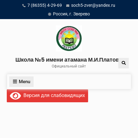
Skip
7 (86355) 4-29-69
soch5-zver@yandex.ru
to
Россия, г. Зверево
content
Школа №5 имени атамана М.И.Платова
Search
Официальный сайт
Menu
Версия для слабовидящих