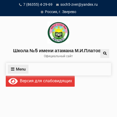
Skip
7 (86355) 4-29-69
soch5-zver@yandex.ru
to
Россия, г. Зверево
content
Школа №5 имени атамана М.И.Платова
Search
Официальный сайт
Menu
Версия для слабовидящих