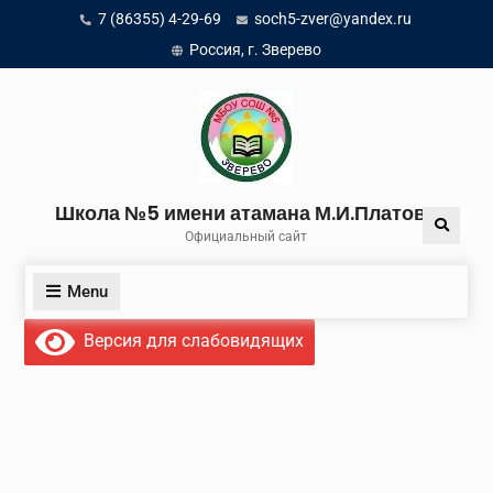
Skip
7 (86355) 4-29-69
soch5-zver@yandex.ru
to
Россия, г. Зверево
content
Школа №5 имени атамана М.И.Платова
Search
Официальный сайт
Menu
Версия для слабовидящих