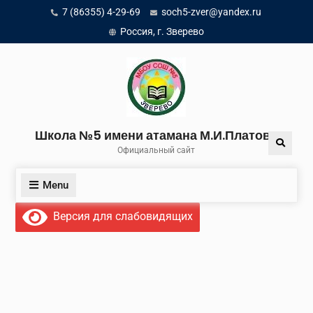
Skip
7 (86355) 4-29-69
soch5-zver@yandex.ru
to
Россия, г. Зверево
content
Школа №5 имени атамана М.И.Платова
Search
Официальный сайт
Menu
Версия для слабовидящих