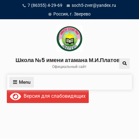
Skip
7 (86355) 4-29-69
soch5-zver@yandex.ru
to
Россия, г. Зверево
content
Школа №5 имени атамана М.И.Платова
Search
Официальный сайт
Menu
Версия для слабовидящих