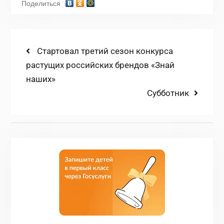
Поделиться
Навигация
Previous
Стартовал третий сезон конкурса
post:
растущих российских брендов «Знай
по
наших»
записям
Next
Субботник
post: