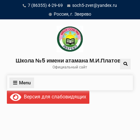
Skip
7 (86355) 4-29-69
soch5-zver@yandex.ru
to
Россия, г. Зверево
content
Школа №5 имени атамана М.И.Платова
Search
Официальный сайт
Menu
Версия для слабовидящих